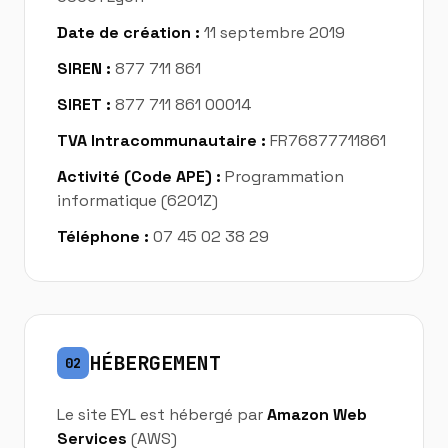
Date de création :
11 septembre 2019
SIREN :
877 711 861
SIRET :
877 711 861 00014
TVA Intracommunautaire :
FR76877711861
Activité (Code APE) :
Programmation
informatique (6201Z)
Téléphone :
07 45 02 38 29
HÉBERGEMENT
02
Le site EYL est hébergé par
Amazon Web
Services
(AWS)